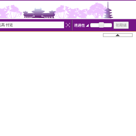
高 付近
―
白地図
107502