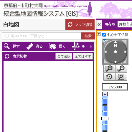
白地図
舞鶴市志
マップ切替
京都府わが街ガイド
中心十字切替
探す
測る
描く
ルート
35.43158398,135.25
表示切替
全て選択
全てはずす
1/25000