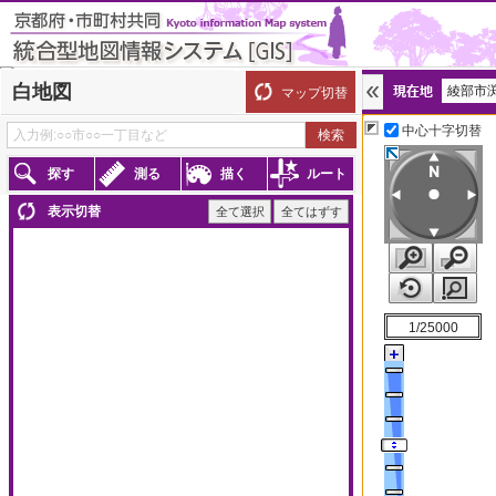
白地図
綾部市渕
マップ切替
京都府わが街ガイド
中心十字切替
探す
測る
描く
ルート
35.32360274,135.29
表示切替
全て選択
全てはずす
1/25000