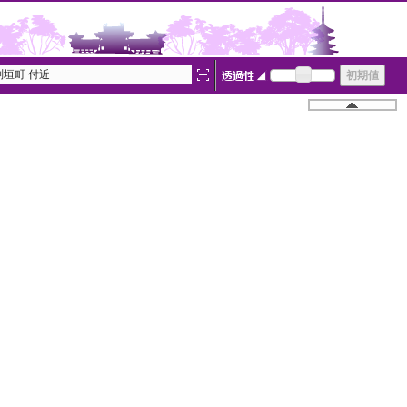
垣町 付近
―
白地図
052420