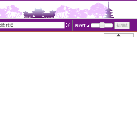
陰 付近
―
白地図
186112