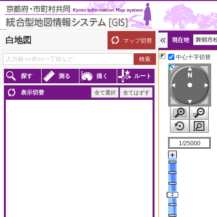
白地図
舞鶴市松
マップ切替
京都府わが街ガイド
中心十字切替
探す
測る
描く
ルート
35.45205195,135.32
表示切替
全て選択
全てはずす
1/25000